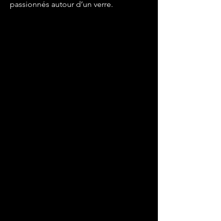
passionnés autour d’un verre.
Xavier
Jean-Michel
Cédric
Martine
Lilian
Directeur
Commercial
Responsable
Responsable
Responsable
Pièces
boutique
réception
&
atelier
Accessoires
Steven
Marc
Lucas
Cédric
Matteo
Technicien
Technicien
Technicien
Technicien
Apprenti