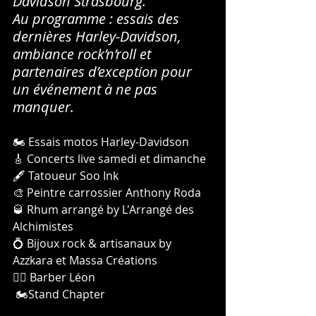
Davidson Strasbourg.
Au programme : essais des 
dernières Harley-Davidson, 
ambiance rock’n’roll et 
partenaires d’exception pour 
un événement à ne pas 
manquer.
🏍 Essais motos Harley-Davidson
🎸 Concerts live samedi et dimanche
🖋 Tatoueur Soo Ink
🎨 Peintre carrossier Anthony Roda
🥃 Rhum arrangé by L'Arrangé des 
Alchimistes
💍 Bijoux rock & artisanaux by 
Azzkara et Massa Créations
🧔‍♂️ Barber Léon
 🏍️Stand Chapter